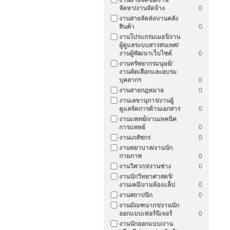
งานสายจัดซื้อ/งาน
จัดหา/งานจัดจ้าง
0
งานสายจัดส่ง/งานคลัง
สินค้า
0
งานโปรแกรมเมอร์/งาน
ผู้ดูแลระบบสารสนเทศ/
งานผู้พัฒนาเว็บไซต์
0
งานทรัพยากรมนุษย์/
งานคัดเลือกและอบรม
บุคลากร
0
งานสายกฎหมาย
0
งานเลขานุการ/งานผู้
ดูแลจัดการด้านเอกสาร
0
งานแพทย์/งานเทคนิค
การแพทย์
0
งานเภสัชกร
0
งานพยาบาล/งานนัก
กายภาพ
0
งานวิศวกร/งานช่าง
0
งานนักวิทยาศาสตร์/
งานเคมี/งานห้องแล็ป
0
งานสถาปนิก
0
งานมัณฑนากร/งานนัก
ออกแบบเฟอร์นิเจอร์
0
งานนักออกแบบ/งาน