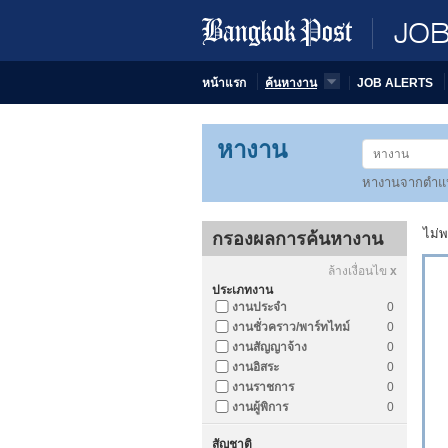
JO
หน้าแรก
ค้นหางาน
JOB ALERTS
หางาน
หางานจากตำแห
ไม่
กรองผลการค้นหางาน
ล้างเงื่อนไข
x
ประเภทงาน
งานประจำ
0
งานชั่วคราว/พาร์ทไทม์
0
งานสัญญาจ้าง
0
งานอิสระ
0
งานราชการ
0
งานผู้พิการ
0
สัญชาติ